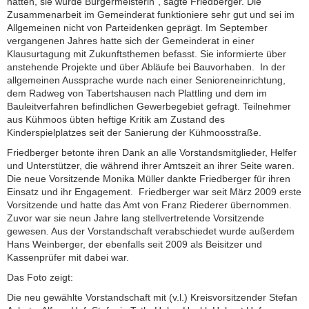
hätten, sie würde Bürgermeisterin“, sagte Friedberger. Die
Zusammenarbeit im Gemeinderat funktioniere sehr gut und sei im
Allgemeinen nicht von Parteidenken geprägt. Im September
vergangenen Jahres hatte sich der Gemeinderat in einer
Klausurtagung mit Zukunftsthemen befasst. Sie informierte über
anstehende Projekte und über Abläufe bei Bauvorhaben. In der
allgemeinen Aussprache wurde nach einer Senioreneinrichtung,
dem Radweg von Tabertshausen nach Plattling und dem im
Bauleitverfahren befindlichen Gewerbegebiet gefragt. Teilnehmer
aus Kühmoos übten heftige Kritik am Zustand des
Kinderspielplatzes seit der Sanierung der Kühmoosstraße.
Friedberger betonte ihren Dank an alle Vorstandsmitglieder, Helfer
und Unterstützer, die während ihrer Amtszeit an ihrer Seite waren.
Die neue Vorsitzende Monika Müller dankte Friedberger für ihren
Einsatz und ihr Engagement. Friedberger war seit März 2009 erste
Vorsitzende und hatte das Amt von Franz Riederer übernommen.
Zuvor war sie neun Jahre lang stellvertretende Vorsitzende
gewesen. Aus der Vorstandschaft verabschiedet wurde außerdem
Hans Weinberger, der ebenfalls seit 2009 als Beisitzer und
Kassenprüfer mit dabei war.
Das Foto zeigt:
Die neu gewählte Vorstandschaft mit (v.l.) Kreisvorsitzender Stefan