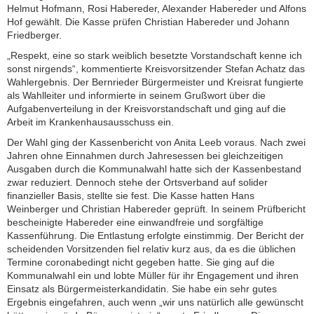
Helmut Hofmann, Rosi Habereder, Alexander Habereder und Alfons
Hof gewählt. Die Kasse prüfen Christian Habereder und Johann
Friedberger.
„Respekt, eine so stark weiblich besetzte Vorstandschaft kenne ich
sonst nirgends“, kommentierte Kreisvorsitzender Stefan Achatz das
Wahlergebnis. Der Bernrieder Bürgermeister und Kreisrat fungierte
als Wahlleiter und informierte in seinem Grußwort über die
Aufgabenverteilung in der Kreisvorstandschaft und ging auf die
Arbeit im Krankenhausausschuss ein.
Der Wahl ging der Kassenbericht von Anita Leeb voraus. Nach zwei
Jahren ohne Einnahmen durch Jahresessen bei gleichzeitigen
Ausgaben durch die Kommunalwahl hatte sich der Kassenbestand
zwar reduziert. Dennoch stehe der Ortsverband auf solider
finanzieller Basis, stellte sie fest. Die Kasse hatten Hans
Weinberger und Christian Habereder geprüft. In seinem Prüfbericht
bescheinigte Habereder eine einwandfreie und sorgfältige
Kassenführung. Die Entlastung erfolgte einstimmig. Der Bericht der
scheidenden Vorsitzenden fiel relativ kurz aus, da es die üblichen
Termine coronabedingt nicht gegeben hatte. Sie ging auf die
Kommunalwahl ein und lobte Müller für ihr Engagement und ihren
Einsatz als Bürgermeisterkandidatin. Sie habe ein sehr gutes
Ergebnis eingefahren, auch wenn „wir uns natürlich alle gewünscht