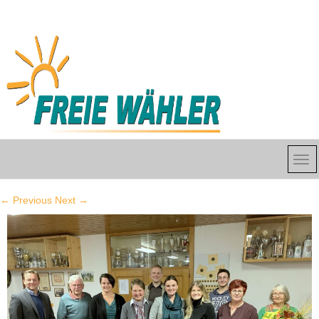
←
Previous
Next
→