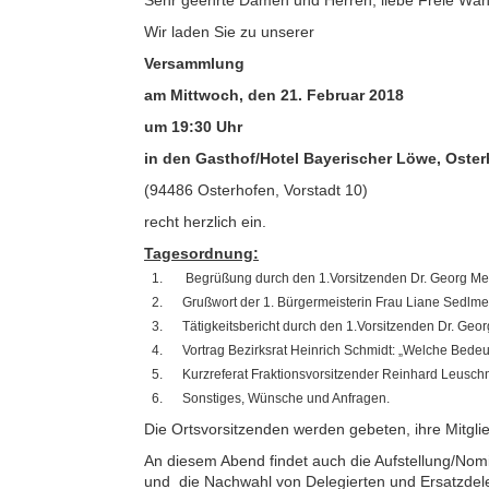
Sehr geehrte Damen und Herren, liebe Freie Wähl
Wir laden Sie zu unserer
Versammlung
am Mittwoch, den 21. Februar 2018
um 19:30 Uhr
in den Gasthof/Hotel Bayerischer Löwe, Oste
(94486 Osterhofen, Vorstadt 10)
recht herzlich ein.
Tagesordnung:
Begrüßung durch den 1.Vorsitzenden Dr. Georg Mei
Grußwort der 1. Bürgermeisterin Frau Liane Sedlme
Tätigkeitsbericht durch den 1.Vorsitzenden Dr. Geor
Vortrag Bezirksrat Heinrich Schmidt: „Welche Bedeu
Kurzreferat Fraktionsvorsitzender Reinhard Leuschn
Sonstiges, Wünsche und Anfragen.
Die Ortsvorsitzenden werden gebeten, ihre Mitgl
An diesem Abend findet auch die Aufstellung/Nomi
und die Nachwahl von Delegierten und Ersatzdele