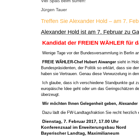
Viel Spaß beim surfen!
Jürgen Tauer
Treffen Sie Alexander Hold – am 7. Fe
Alexander Hold ist am 7. Februar zu G
Kandidat der FREIEN WÄHLER für da
Wenige Tage vor der Bundesversammlung in Berlin am
FREIE WÄHLER-Chef Hubert Aiwanger
sieht in Hol
Bundespräsidenten, der Politik so erklärt, dass sie de
haben sie Vertrauen. Genau diese Verwurzelung in 
Ich glaube, dass ich verschiedene Standpunkte gut 
europäische Idee geht oder um das Geringschätzen des 
überzeugt.
Wir möchten Ihnen Gelegenheit geben, Alexander 
Dazu lädt die FW-Landtagsfraktion Sie recht herzlich 
Dienstag, 7. Februar 2017, 17.00 Uhr
Konferenzsaal im Erweiterungsbau Nord
Bayerischer Landtag, Maximilianeum