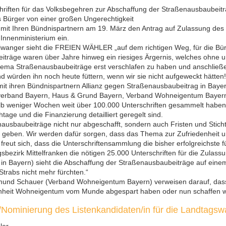
iften für das Volksbegehren zur Abschaffung der Straßenausbaubeitr
Bürger von einer großen Ungerechtigkeit
 Ihren Bündnispartnern am 19. März den Antrag auf Zulassung des
Innenministerium ein.
anger sieht die FREIEN WÄHLER „auf dem richtigen Weg, für die Bü
träge waren über Jahre hinweg ein riesiges Ärgernis, welches ohne un
hema Straßenausbaubeiträge erst verschlafen zu haben und anschließ
d würden ihn noch heute füttern, wenn wir sie nicht aufgeweckt hätten!
it ihren Bündnispartnern Allianz gegen Straßenausbaubeitrag in Bayer
erband Bayern, Haus & Grund Bayern, Verband Wohneigentum Bayern
lb weniger Wochen weit über 100.000 Unterschriften gesammelt haben
tage und die Finanzierung detailliert geregelt sind.
nausbaubeiträge nicht nur abgeschafft, sondern auch Fristen und Stich
en. Wir werden dafür sorgen, dass das Thema zur Zufriedenheit uns
ut sich, dass die Unterschriftensammlung die bisher erfolgreichste fü
sbezirk Mittelfranken die nötigen 25.000 Unterschriften für die Zulas
in Bayern) sieht die Abschaffung der Straßenausbaubeiträge auf einem
trabs nicht mehr fürchten.“
gmund Schauer (Verband Wohneigentum Bayern) verweisen darauf, dass 
genheit Wohneigentum vom Munde abgespart haben oder nun schaffen woll
/Nominierung des Listenkandidaten/in für die Landtagsw