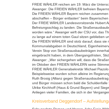
FREIE WÄHLER reichen am 19. März die Unterschr
Aiwanger: Die FREIEN WÄHLER befreien Bayerns 
Die FREIEN WÄHLER Bayern reichen zusammen mit
abschaffen – Bürger entlasten“ beim Bayerischen 
Der FREIE WÄHLER Landesvorsitzende Hubert Aiw
Befreiungsschlag zu landen. Die Straßenausbaubei
worden wäre.“ Aiwanger wirft der CSU vor, das T
zu lange auf einem toten Gaul sitzen geblieben un
Die FREIEN WÄHLER sind stolz darauf, dass sie m
Kommunalabgaben in Deutschland, Eigenheimerv
Verein Stop von Straßenausbaubeiträgen innerha
eingebracht haben, in dem Übergangsfristen, Stich
Aiwanger: „Wer sichergehen will, dass die Straße
im Oktober den FREIEN WÄHLERN seine Stimme geb
FREIE WÄHLER Generalsekretär Michael Piazolo fre
Beispielsweise wurden schon alleine im Regierung
Ruth Brosig (Allianz gegen Straßenausbaubeitrag 
und Bürger müssen schon bald die Schuldenfalle S
Ulrike Kirchhoff (Haus & Grund Bayern) und Sie
Anliegen vieler Familien, die sich in der Vergan
Kreisverband Deggendorf – Aufstellung