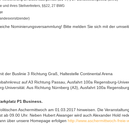
 und ihres Stellvertreters, §§22, 27 BWG
ge
andesvorsitzender)
greiche Nominierungsversammlung! Bitte melden Sie sich mit der umsei
der Buslinie 3 Richtung Graß, Haltestelle Continental Arena
bahnkreuz auf A3 Richtung Passau, Ausfahrt 100a Regensburg-Univers
g-Universität. Aus Richtung Nürnberg (A3), Ausfahrt 100a Regensburg-
Parkplatz P1 Business.
 Politischen Aschermittwoch am 01.03.2017 hinweisen. Die Veranstaltung
s ist ab 09.00 Uhr. Neben Hubert Aiwanger wird auch Alexander Hold red
kann über unsere Homepage erfolgen
http://www.aschermittwoch-freie-