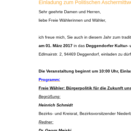
Einladung zum Politischen Aschermitt
Sehr geehrte Damen und Herren,
liebe Freie Wählerinnen und Wähler,
ich freue mich, Sie auch in diesem Jahr zum tradi
am 01. März 2017
in das
Deggendorfer Kultur-
Edlmairstr. 2, 94469 Deggendorf,
einladen zu dür
Die Veranstaltung beginnt um 10:00 Uhr, Einlas
Programm:
Freie Wähler: Bürgerpolitik für die Zukunft un
Begrüßung:
Heinrich Schmidt
Bezirks- und Kreisrat, Bezirksvorsitzender Nieder
Redner:
Dr. Georg Meiski