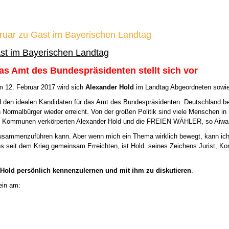
bruar zu Gast im Bayerischen Landtag
ast im Bayerischen Landtag
s Amt des Bundespräsidenten stellt sich vor
 12. Februar 2017 wird sich
Alexander Hold
im Landtag Abgeordneten sowie 
d den idealen Kandidaten für das Amt des Bundespräsidenten. Deutschland be
n Normalbürger wieder erreicht. Von der großen Politik sind viele Menschen 
den Kommunen verkörperten Alexander Hold und die FREIEN WÄHLER, so Aiwan
zusammenzuführen kann. Aber wenn mich ein Thema wirklich bewegt, kann ich 
seit dem Krieg gemeinsam Erreichten, ist Hold  seines Zeichens Jurist, Komm
Hold persönlich kennenzulernen und mit ihm zu diskutieren
.
ein am: