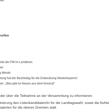
er.
rhofen
ski der FW im Landkreis.
ier
g Meiski.
tung hat der Bezirkstag für die Entwicklung Niederbayerns“.
er: „Was gibt es Neues aus dem Kreisrat“.
ieder über die Teilnahme an der Versammlung zu informieren.
nierung des Listenkandidaten/in für die Landtagswahl, sowie die Aufst
gierten für die oberen Gremien statt