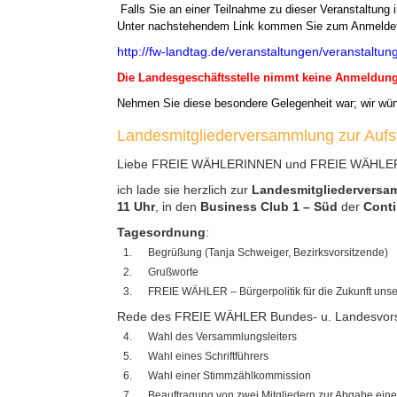
Falls Sie an einer Teilnahme zu dieser Veranstaltung i
Unter nachstehendem Link kommen Sie zum Anmeldef
http://fw-landtag.de/veranstaltungen/veransta
Die Landesgeschäftsstelle nimmt keine Anmeldun
Nehmen Sie diese besondere Gelegenheit war; wir wü
Landesmitgliederversammlung zur Aufst
Liebe FREIE WÄHLERINNEN und FREIE WÄHLE
ich lade sie herzlich zur
Landesmitgliederversam
11 Uhr
, in den
Business Club 1 – Süd
der
Conti
Tagesordnung
:
Begrüßung (Tanja Schweiger, Bezirksvorsitzende)
Grußworte
FREIE WÄHLER – Bürgerpolitik für die Zukunft unse
Rede des FREIE WÄHLER Bundes- u. Landesvors
Wahl des Versammlungsleiters
Wahl eines Schriftführers
Wahl einer Stimmzählkommission
Beauftragung von zwei Mitgliedern zur Abgabe ein