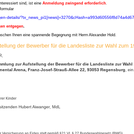
nteressiert sind, ist eine
Anmeldung zwingend erforderlich
.
ormular
ltungen-details/?tx_news_pi1[news]=3270&cHash=a993d60556f8d74a4d6
gen entgegen
.
nschen Ihnen eine spannende Begegnung mit Herrn Alexander Hold.
ellung der Bewerber für die Landesliste zur Wahl zum 
R,
mlung zur Aufstellung der Bewerber für die Landesliste zur Wah
nental Arena, Franz-Josef-Strauß-Allee 22, 93053 Regensburg
, ein
rer Kinder
itzenden Hubert Aiwanger, MdL
er Versicherung an Eides statt gemäß §21 VI, § 27 Bundeswahlgesetz (BWG)