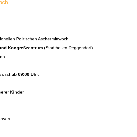
woch
tionellen Politischen Aschermittwoch
 und Kongreßzentrum
(Stadthallen Deggendorf)
fen.
s ist ab 09:00 Uhr.
serer Kinder
bayern