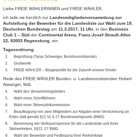
Liebe FREIE WÄHLERINNEN und FREIE WÄHLER,
ich lade sie herzlich zur
Landesmitgliederversammlung zur
Aufstellung der Bewerber für die Landesliste zur Wahl zum 19.
Deutschen Bundestag
am
11.3.2017, 11 Uhr
, in den
Business
Club 1 – Süd
der
Continental Arena, Franz-Josef-Strauß-Allee
22, 93053 Regensburg
, ein.
Tagesordnung
:
Begrüßung (Tanja Schweiger, Bezirksvorsitzende)
Grußworte
FREIE WÄHLER – Bürgerpolitik für die Zukunft unserer Kinder
Rede des FREIE WÄHLER Bundes- u. Landesvorsitzenden Hubert
Aiwanger, MdL
Wahl des Versammlungsleiters
Wahl eines Schriftführers
Wahl einer Stimmzählkommission
Beauftragung von zwei Mitgliedern zur Abgabe einer Versicherung an
Eides statt gemäß §21 VI, § 27 Bundeswahlgesetz (BWG)
Benennung der Vertrauensperson für die Landesliste und ihres
Stellvertreters, §§22, 27 BWG
Wahl der Bewerber und Festlegung ihrer Reihenfolge