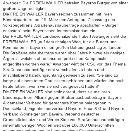
Aiwanger: Die FREIEN WÄHLER befreien Bayerns Bürger von einer
großen Ungerechtigkeit
Die FREIEN WÄHLER Bayern reichen zusammen mit Ihren
Bündnispartnern am 19. März den Antrag auf Zulassung des
Volksbegehrens „Straßenausbaubeiträge abschaffen – Bürger
entlasten“ beim Bayerischen Innenministerium ein.
Der FREIE WÄHLER Landesvorsitzende Hubert Aiwanger sieht die
FREIEN WÄHLER „auf dem richtigen Weg, für die Bürger und
Kommunen in Bayern einen großen Befreiungsschlag zu landen.
Die Straßenausbaubeiträge waren über Jahre hinweg ein riesiges
Ärgernis, welches ohne unseren politischen Kampf nicht
angegriffen worden wäre.“ Aiwanger wirft der CSU vor, das Thema
Straßenausbaubeiträge erst verschlafen zu haben und
anschließend handlungsunfähig gewesen zu sein: “Sie sind zu
lange auf einem toten Gaul sitzen geblieben und würden ihn noch
heute füttern, wenn wir sie nicht aufgeweckt hätten!“
Die FREIEN WÄHLER sind stolz darauf, dass sie mit ihren
Bündnispartnern Allianz gegen Straßenausbaubeitrag in Bayern,
Allgemeiner Verband für gerechtere Kommunalabgaben in
Deutschland, Eigenheimerverband Bayern, Haus & Grund Bayern,
Verband Wohneigentum Bayern, Verband deutscher
Grundstücksnutzer und Verein Stop von Straßenausbaubeiträgen
innerhalb weniger Wochen weit über 100.000 Unterschriften
gesammelt haben und im Landtag einen Gesetzentwurf