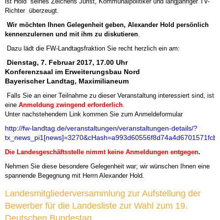
ist Hold  seines Zeichens Jurist, Kommunalpolitiker und langjähriger TV-
Richter  überzeugt.
Wir möchten Ihnen Gelegenheit geben, Alexander Hold persönlich
kennenzulernen und mit ihm zu diskutieren
.
Dazu lädt die FW-Landtagsfraktion Sie recht herzlich ein am:
Dienstag, 7. Februar 2017, 17.00 Uhr
Konferenzsaal im Erweiterungsbau Nord
Bayerischer Landtag, Maximilianeum
Falls Sie an einer Teilnahme zu dieser Veranstaltung interessiert sind, ist
eine
Anmeldung zwingend erforderlich
.
Unter nachstehendem Link kommen Sie zum Anmeldeformular
http://fw-landtag.de/veranstaltungen/veranstaltungen-details/?
tx_news_pi1[news]=3270&cHash=a993d60556f8d74a4d6701571fcbc
Die Landesgeschäftsstelle nimmt keine Anmeldungen entgegen
.
Nehmen Sie diese besondere Gelegenheit war; wir wünschen Ihnen eine
spannende Begegnung mit Herrn Alexander Hold.
Landesmitgliederversammlung zur Aufstellung der
Bewerber für die Landesliste zur Wahl zum 19.
Deutschen Bundestag