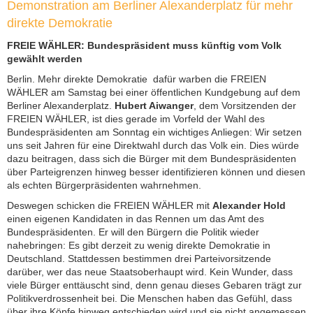
Demonstration am Berliner Alexanderplatz für mehr
direkte Demokratie
FREIE WÄHLER: Bundespräsident muss künftig vom Volk
gewählt werden
Berlin. Mehr direkte Demokratie  dafür warben die FREIEN
WÄHLER am Samstag bei einer öffentlichen Kundgebung auf dem
Berliner Alexanderplatz.
Hubert Aiwanger
, dem Vorsitzenden der
FREIEN WÄHLER, ist dies gerade im Vorfeld der Wahl des
Bundespräsidenten am Sonntag ein wichtiges Anliegen: Wir setzen
uns seit Jahren für eine Direktwahl durch das Volk ein. Dies würde
dazu beitragen, dass sich die Bürger mit dem Bundespräsidenten
über Parteigrenzen hinweg besser identifizieren können und diesen
als echten Bürgerpräsidenten wahrnehmen.
Deswegen schicken die FREIEN WÄHLER mit
Alexander Hold
einen eigenen Kandidaten in das Rennen um das Amt des
Bundespräsidenten. Er will den Bürgern die Politik wieder
nahebringen: Es gibt derzeit zu wenig direkte Demokratie in
Deutschland. Stattdessen bestimmen drei Parteivorsitzende
darüber, wer das neue Staatsoberhaupt wird. Kein Wunder, dass
viele Bürger enttäuscht sind, denn genau dieses Gebaren trägt zur
Politikverdrossenheit bei. Die Menschen haben das Gefühl, dass
über ihre Köpfe hinweg entschieden wird und sie nicht angemessen