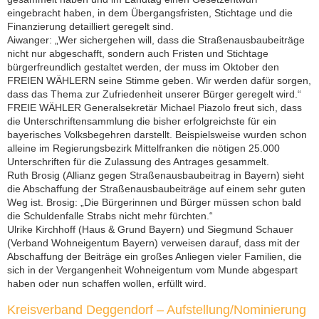
eingebracht haben, in dem Übergangsfristen, Stichtage und die
Finanzierung detailliert geregelt sind.
Aiwanger: „Wer sichergehen will, dass die Straßenausbaubeiträge
nicht nur abgeschafft, sondern auch Fristen und Stichtage
bürgerfreundlich gestaltet werden, der muss im Oktober den
FREIEN WÄHLERN seine Stimme geben. Wir werden dafür sorgen,
dass das Thema zur Zufriedenheit unserer Bürger geregelt wird.“
FREIE WÄHLER Generalsekretär Michael Piazolo freut sich, dass
die Unterschriftensammlung die bisher erfolgreichste für ein
bayerisches Volksbegehren darstellt. Beispielsweise wurden schon
alleine im Regierungsbezirk Mittelfranken die nötigen 25.000
Unterschriften für die Zulassung des Antrages gesammelt.
Ruth Brosig (Allianz gegen Straßenausbaubeitrag in Bayern) sieht
die Abschaffung der Straßenausbaubeiträge auf einem sehr guten
Weg ist. Brosig: „Die Bürgerinnen und Bürger müssen schon bald
die Schuldenfalle Strabs nicht mehr fürchten.“
Ulrike Kirchhoff (Haus & Grund Bayern) und Siegmund Schauer
(Verband Wohneigentum Bayern) verweisen darauf, dass mit der
Abschaffung der Beiträge ein großes Anliegen vieler Familien, die
sich in der Vergangenheit Wohneigentum vom Munde abgespart
haben oder nun schaffen wollen, erfüllt wird.
Kreisverband Deggendorf – Aufstellung/Nominierung