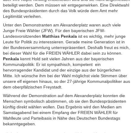
beteiligt werden. Dem müssen wir entgegenwirken. Eine Direktwahl
des Bundespräsidenten durch das Volk würde dem Amt mehr
Legitimität verleihen.
Unter den Demonstranten am Alexanderplatz waren auch viele
Junge Freie Wähler (JFW). Für den bayerischen JFW-
Landesvorsitzenden
Matthias Penkala
ist es wichtig, mehr junge
Leute für Politik zu interessieren. Gerade meine Generation ist in
der Bundesversammlung unterrepräsentiert. Deshalb freut es mich,
bei dieser Wahl für die FREIEN WÄHLER dabei sein zu können.
Penkala
kennt Hold seit vielen Jahren aus der bayerischen
Kommunalpolitik: Er ist sympathisch, kompetent  ein
hervorragender Kandidat und der einzige aus der bürgerlichen
Mitte. Ich wünsche ihm bei der Wahl möglichst viele Stimmen über
unsere elf eigenen hinaus, so der 27-jährige Kommunalpolitiker aus
dem oberpfälzischen Freystadt.
Während der Demonstration auf dem Alexanderplatz konnten die
Menschen symbolisch abstimmen, ob sie den Bundespräsidenten
künftig direkt wählen wollen. Das Ergebnis wird den Medien am
Samstagabend bei einem Empfang der FREIEN WÄHLER für
Wahlleute und Parteibasis in Nähe des Deutschen Bundestags
bekanntgegeben.