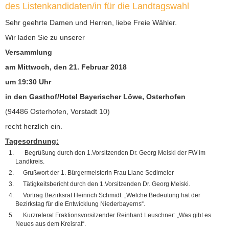
des Listenkandidaten/in für die Landtagswahl
Sehr geehrte Damen und Herren, liebe Freie Wähler.
Wir laden Sie zu unserer
Versammlung
am Mittwoch, den 21. Februar 2018
um 19:30 Uhr
in den Gasthof/Hotel Bayerischer Löwe, Osterhofen
(94486 Osterhofen, Vorstadt 10)
recht herzlich ein.
Tagesordnung:
Begrüßung durch den 1.Vorsitzenden Dr. Georg Meiski der FW im
Landkreis.
Grußwort der 1. Bürgermeisterin Frau Liane Sedlmeier
Tätigkeitsbericht durch den 1.Vorsitzenden Dr. Georg Meiski.
Vortrag Bezirksrat Heinrich Schmidt: „Welche Bedeutung hat der
Bezirkstag für die Entwicklung Niederbayerns“.
Kurzreferat Fraktionsvorsitzender Reinhard Leuschner: „Was gibt es
Neues aus dem Kreisrat“.